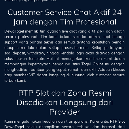
Customer Service Chat Aktif 24
Jam dengan Tim Profesional
DewaTogel memiliki tim layanan live chat yang aktif 24/7 dan dilatih
secara profesional. Tim kami bukan sekadar admin, tapi tenaga
support yang paham teknis dan semua tentang kebutuhan pemain
ataupun kendala dalam setiap proses bermain. Setiap pertanyaan
soal deposit, withdraw, hingga kendala login akan dijawab dengan
solusi, bukan template. Hal ini menunjukkan komitmen kami dalam
membangun kepercayaan pengguna situs
Togel Online
ini dengan
menghadirkan bantuan yang cepat, ramah, dan aktif. Adapun khusus
bagi member VIP dapat langsung di hubungi oleh customer service
terbaik kami.
RTP Slot dan Zona Resmi
Disediakan Langsung dari
Provider
Kami mengutamakan keadilan dan transparansi. Karena itu,
RTP Slot
DewaTogel
selalu ditampilkan secara terbuka dan berasal dari