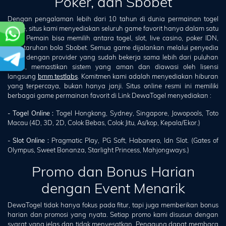
Poker, dan Sbobet
Dengan pengalaman lebih dari 10 tahun di dunia permainan togel
online, situs kami menyediakan seluruh game favorit hanya dalam satu
akun. Pemain bisa memilih antara togel, slot, live casino, poker IDN,
atau taruhan bola Sbobet. Semua game dijalankan melalui penyedia
resmi dengan provider yang sudah bekerja sama lebih dari puluhan
tahun, memastikan sistem yang aman dan diawasi oleh lisensi
langsung
bmm testlabs
. Komitmen kami adalah menyediakan hiburan
yang terpercaya, bukan hanya janji. Situs online resmi ini memiliki
berbagai game permainan favorit di Link DewaTogel menyediakan :
- Togel Online :
Togel Hongkong, Sydney, Singapore, Jowopools, Toto
Macau (4D, 3D, 2D, Colok Bebas, Colok Jitu, As/kop, Kepala/Ekor.)
- Slot Online :
Pragmatic Play, PG Soft, Habanero, Idn Slot. (Gates of
Olympus, Sweet Bonanza, Starlight Princess, Mahjongways.)
Promo dan Bonus Harian
dengan Event Menarik
DewaTogel tidak hanya fokus pada fitur, tapi juga memberikan bonus
harian dan promosi yang nyata. Setiap promo kami disusun dengan
syarat yang jelas dan tidak menyesatkan. Pengguna dapat membaca